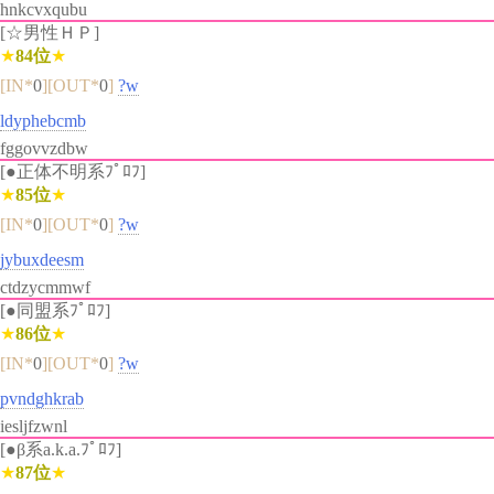
hnkcvxqubu
[☆男性ＨＰ]
★
84位
★
[IN*
0
][OUT*
0
]
?w
ldyphebcmb
fggovvzdbw
[●正体不明系ﾌﾟﾛﾌ]
★
85位
★
[IN*
0
][OUT*
0
]
?w
jybuxdeesm
ctdzycmmwf
[●同盟系ﾌﾟﾛﾌ]
★
86位
★
[IN*
0
][OUT*
0
]
?w
pvndghkrab
iesljfzwnl
[●β系a.k.a.ﾌﾟﾛﾌ]
★
87位
★