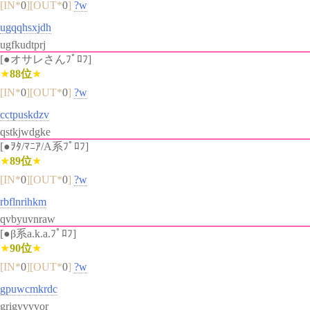
[IN*
0
][OUT*
0
]
?w
ugqqhsxjdh
ugfkudtprj
[●オサレさんﾌﾟﾛﾌ]
★
88位
★
[IN*
0
][OUT*
0
]
?w
cctpuskdzv
qstkjwdgke
[●ｦﾀ/ﾏﾆｱ/A系ﾌﾟﾛﾌ]
★
89位
★
[IN*
0
][OUT*
0
]
?w
rbflnrihkm
qvbyuvnraw
[●β系a.k.a.ﾌﾟﾛﾌ]
★
90位
★
[IN*
0
][OUT*
0
]
?w
gpuwcmkrdc
grigyvvvor