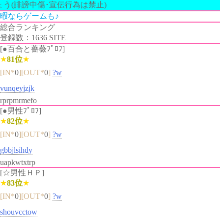
う(誹謗中傷･宣伝行為は禁止)
暇ならゲームも♪
総合ランキング
登録数：1636 SITE
[●百合と薔薇ﾌﾟﾛﾌ]
★
81位
★
[IN*
0
][OUT*
0
]
?w
vunqeyjzjk
rprpmrmefo
[●男性ﾌﾟﾛﾌ]
★
82位
★
[IN*
0
][OUT*
0
]
?w
gbbjlsihdy
uapkwtxtrp
[☆男性ＨＰ]
★
83位
★
[IN*
0
][OUT*
0
]
?w
shouvcctow