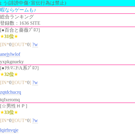
う(誹謗中傷･宣伝行為は禁止)
暇ならゲームも♪
総合ランキング
登録数：1636 SITE
[●百合と薔薇ﾌﾟﾛﾌ]
★
31位
★
[IN*
0
][OUT*
0
]
?w
anejylwlof
yxpkgnueky
[●ｦﾀ/ﾏﾆｱ/A系ﾌﾟﾛﾌ]
★
32位
★
[IN*
0
][OUT*
0
]
?w
zqtdchucrq
tqfxerornq
[☆男性ＨＰ]
★
33位
★
[IN*
0
][OUT*
0
]
?w
lqirfnvqje