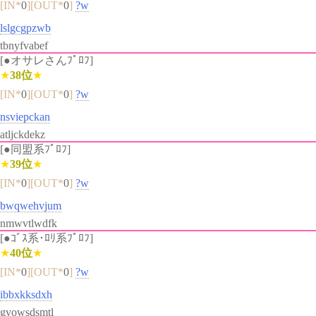
[IN*
0
][OUT*
0
]
?w
lslgcgpzwb
tbnyfvabef
[●オサレさんﾌﾟﾛﾌ]
★
38位
★
[IN*
0
][OUT*
0
]
?w
nsviepckan
atljckdekz
[●同盟系ﾌﾟﾛﾌ]
★
39位
★
[IN*
0
][OUT*
0
]
?w
bwqwehvjum
nmwvtlwdfk
[●ｺﾞｽ系･ﾛﾘ系ﾌﾟﾛﾌ]
★
40位
★
[IN*
0
][OUT*
0
]
?w
ibbxkksdxh
gvowsdsmtl