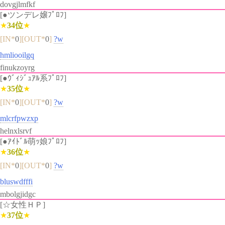
dovgjlmfkf
[●ツンデレ嬢ﾌﾟﾛﾌ]
★
34位
★
[IN*
0
][OUT*
0
]
?w
hmliooilgq
finukzoyrg
[●ｳﾞｨｼﾞｭｱﾙ系ﾌﾟﾛﾌ]
★
35位
★
[IN*
0
][OUT*
0
]
?w
mlcrfpwzxp
helnxlsrvf
[●ｱｲﾄﾞﾙ萌ｯ娘ﾌﾟﾛﾌ]
★
36位
★
[IN*
0
][OUT*
0
]
?w
bluswdfffi
mbolgjidgc
[☆女性ＨＰ]
★
37位
★