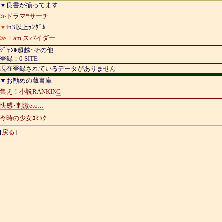
▼
良書が揃ってます
≫
ドラマ*サーチ
▼
in3以上ﾗﾝﾀﾞﾑ
≫
Ｉam スパイダー
ｼﾞｬﾝﾙ超越･その他
登録：0 SITE
現在登録されているデータがありません
▼
お勧めの蔵書庫
集え！小説RANKING
快感･刺激etc…
今時の少女ｺﾐｯｸ
[
戻る
]