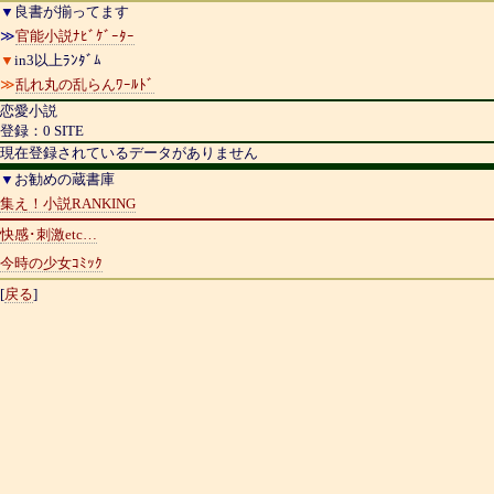
▼
良書が揃ってます
≫
官能小説ﾅﾋﾞｹﾞｰﾀｰ
▼
in3以上ﾗﾝﾀﾞﾑ
≫
乱れ丸の乱らんﾜｰﾙﾄﾞ
恋愛小説
登録：0 SITE
現在登録されているデータがありません
▼
お勧めの蔵書庫
集え！小説RANKING
快感･刺激etc…
今時の少女ｺﾐｯｸ
[
戻る
]