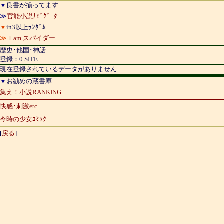
▼
良書が揃ってます
≫
官能小説ﾅﾋﾞｹﾞｰﾀｰ
▼
in3以上ﾗﾝﾀﾞﾑ
≫
Ｉam スパイダー
歴史･他国･神話
登録：0 SITE
現在登録されているデータがありません
▼
お勧めの蔵書庫
集え！小説RANKING
快感･刺激etc…
今時の少女ｺﾐｯｸ
[
戻る
]