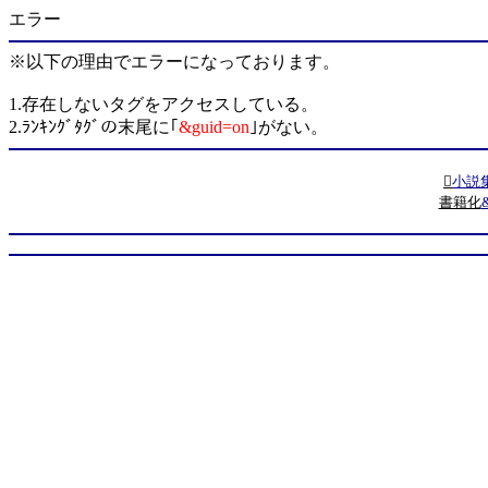
エラー
※以下の理由でエラーになっております。
1.存在しないタグをアクセスしている。
2.ﾗﾝｷﾝｸﾞﾀｸﾞの末尾に｢
&guid=on
｣がない。

小説
書籍化